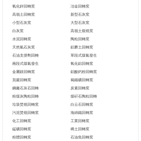
氧化鋅回轉窯
冶金回轉窯
高嶺土回轉窯
新型石灰窯
小型石灰窯
大型石灰窯
白灰窯
高嶺土煅燒窯
水泥回轉窯
陶粒回轉窯
天然氣石灰窯
鋁礬土回轉窯
石油支撐劑回轉
單段式煤氣發生
兩段式煤氣發生
氧化鋁回轉窯
金屬鎂回轉窯
鋁酸鈣粉回轉窯
頁巖回轉窯
褐鐵礦回轉窯
鋼廠石灰石回轉
炭素回轉窯
粉煤灰陶粒回轉
煤矸石陶粒回轉
垃圾焚燒回轉窯
白云石回轉窯
污泥焚燒回轉窯
海綿鐵回轉窯
化工回轉窯
工業回轉窯
錳礦回轉窯
稀土回轉窯
粉體回轉窯
石油焦回轉窯