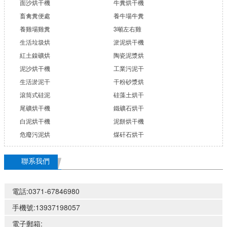
面沙烘干機
牛糞烘干機
畜禽糞便處
養牛場牛糞
養雞場雞糞
3噸左右雞
生活垃圾烘
淤泥烘干機
紅土鎳礦烘
陶瓷泥漿烘
泥沙烘干機
工業污泥干
生活淤泥干
干粉砂漿烘
滾筒式硅泥
硅藻土烘干
尾礦烘干機
鐵礦石烘干
白泥烘干機
泥餅烘干機
危廢污泥烘
煤矸石烘干
聯系我們
電話:0371-67846980
手機號:13937198057
電子郵箱: