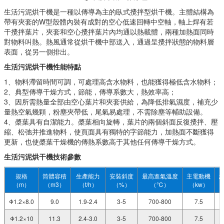
生活污泥烘干機是一種以傳導為主的臥式攪拌型烘干機。主體結構為
帶有夾套的W型殼體內裝有成對的空心低速回轉中空軸，軸上焊有若
干攪拌葉片，夾套和空心攪拌葉片內均通以熱載體，兩種加熱面同時
對物料叫熱。熱風通常從烘干機中部送入，通過呈攪拌狀態的物料層
表面，從另一側排出。
生活污泥烘干機
性能特點
1、物料滯留時間可調，可處理高含水物料，也能獲得極低含水物料；
2、典型傳導干燥方式，節能，傳導系數大，熱效率高；
3、因所需熱量全部由空心葉片和夾套供給，為降低排氣濕度，補充少
量熱空氣幾顆，粉塵夾帶低，尾氣易處理，不需除塵等輔助設備。
4、槳葉具有自潔能力。槳葉相向旋轉，葉片的兩個斜面反復攪拌、壓
縮、松弛并推進物料，使頁面具有獨特的字節能力，加熱面不斷獲得
更新，也使槳葉干燥機的傳熱系數高于其他任何傳導干燥方式。
生活污泥烘干機
技術參數
規格
筒體容積
生產能力
安裝斜度
最高進氣溫度
主電動機
（m）
（m3）
（t/h）
（%）
（℃）
（kw）
Φ1.2×8.0
9.0
1.9-2.4
3-5
700-800
7.5
Φ1.2×10
11.3
2.4-3.0
3-5
700-800
7.5