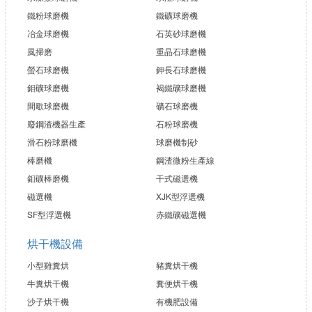
鐵粉球磨機
鐵礦球磨機
冶金球磨機
石英砂球磨機
風掃磨
重晶石球磨機
螢石球磨機
鉀長石球磨機
鉬礦球磨機
褐鐵礦球磨機
間歇球磨機
礦石球磨機
廢鋼渣機器生產
石粉球磨機
滑石粉球磨機
球磨機制砂
棒磨機
鋼渣微粉生產線
鉬礦棒磨機
干式磁選機
磁選機
XJK型浮選機
SF型浮選機
赤鐵礦磁選機
烘干機設備
小型雞糞烘
豬糞烘干機
牛糞烘干機
糞便烘干機
沙子烘干機
有機肥設備