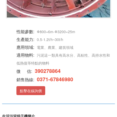
性能參數:
Φ800×6m-Φ3200×25m
生產能力:
0.5-1.2t/h~30t/h
應用領域:
電業、農業、建筑領域
適用物料:
污泥這一類具有高水分、高粘性、高持水性和
低熱值等特點的物料
390278864
微 信:
0371-67846980
銷售熱線:
點擊在線詢價
生活污泥烘干機簡介