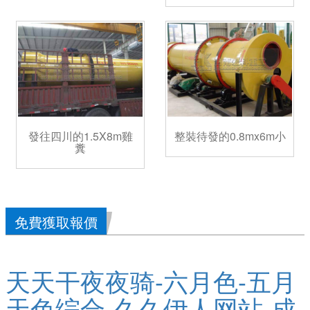
發往四川的1.5X8m雞
整裝待發的0.8mx6m小
糞
免費獲取報價