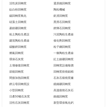
活性炭回轉窯
還原鐵回轉窯
鈦白粉回轉窯
陶粒機械
錫回轉窯氧化
釩渣回轉窯
硅藻土回轉窯
黑滑石回轉窯
菱鎂礦回轉窯
鋰輝石回轉窯
粘土陶粒生產設
污泥陶粒生產線
建筑陶粒生產線
催化劑回轉窯
碳酸鋰回轉窯
粒子鋼回轉窯
燃氣回轉窯
一條陶粒生產線
環保石灰窯
紅土鎳礦回轉窯
土壤修復回轉窯
回轉窯設備報價
節能回轉窯
回轉窯焙燒鉬精
間接加熱回轉窯
石灰石煅燒窯爐
鋰云母回轉窯設
鏡鐵礦回轉窯
小型回轉窯
高溫煅燒石灰石
日產50噸石灰窯
鉻鐵回轉窯
活性石灰回轉窯
新型環保氧化鈣