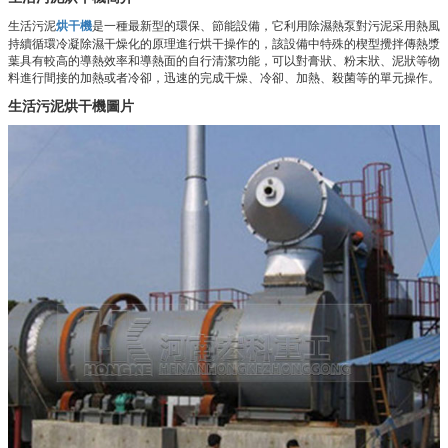
生活污泥
烘干機
是一種最新型的環保、節能設備，它利用除濕熱泵對污泥采用熱風
持續循環冷凝除濕干燥化的原理進行烘干操作的，該設備中特殊的楔型攪拌傳熱漿
葉具有較高的導熱效率和導熱面的自行清潔功能，可以對膏狀、粉末狀、泥狀等物
料進行間接的加熱或者冷卻，迅速的完成干燥、冷卻、加熱、殺菌等的單元操作。
生活污泥烘干機
圖片