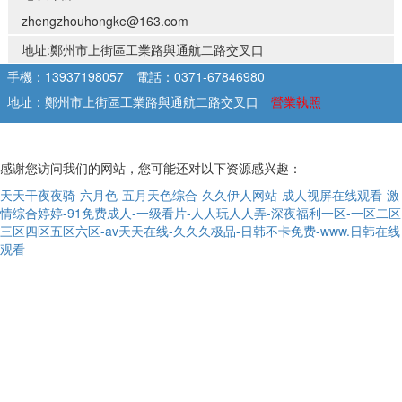
zhengzhouhongke@163.com
地址:鄭州市上街區工業路與通航二路交叉口
手機：13937198057
電話：0371-67846980
地址：鄭州市上街區工業路與通航二路交叉口
營業執照
感谢您访问我们的网站，您可能还对以下资源感兴趣：
天天干夜夜骑-六月色-五月天色综合-久久伊人网站-成人视屏在线观看-激
情综合婷婷-91免费成人-一级看片-人人玩人人弄-深夜福利一区-一区二区
三区四区五区六区-av天天在线-久久久极品-日韩不卡免费-www.日韩在线
观看