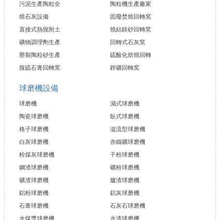
污泥生產陶粒全
陶粒機生產廠家
燒石灰設備
固廢焚燒回轉窯
直接式熱脫附土
燒結鎂砂回轉窯
礦物調理劑生產
回轉式石灰窯
壓裂陶粒砂生產
硫酸化焙燒回轉
脫硫石膏回轉窯
鋰礦回轉窯
球磨機設備
球磨機
濕式球磨機
陶瓷球磨機
臥式球磨機
格子球磨機
溢流型球磨機
白灰球磨機
赤鐵礦球磨機
粉煤灰球磨機
干粉球磨機
鋼渣球磨機
礦粉球磨機
礦渣球磨機
爐渣球磨機
鋁粉球磨機
鋁灰球磨機
石膏球磨機
石灰石球磨機
水煤漿球磨機
水渣球磨機