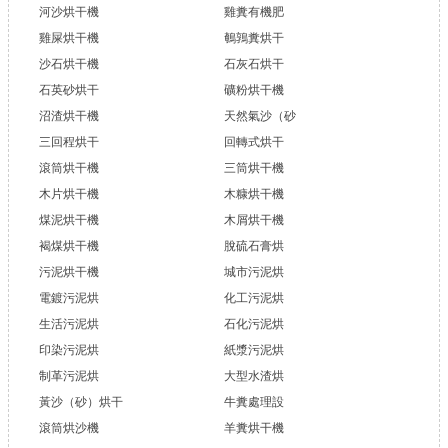
河沙烘干機
雞糞有機肥
雞屎烘干機
鵪鶉糞烘干
沙石烘干機
石灰石烘干
石英砂烘干
礦粉烘干機
沼渣烘干機
天然氣沙（砂
三回程烘干
回轉式烘干
滾筒烘干機
三筒烘干機
木片烘干機
木糠烘干機
煤泥烘干機
木屑烘干機
褐煤烘干機
脫硫石膏烘
污泥烘干機
城市污泥烘
電鍍污泥烘
化工污泥烘
生活污泥烘
石化污泥烘
印染污泥烘
紙漿污泥烘
制革污泥烘
大型水渣烘
黃沙（砂）烘干
牛糞處理設
滾筒烘沙機
羊糞烘干機