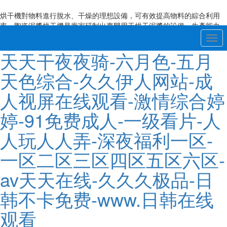
烘干機對物料進行脫水、干燥的理想設備，可有效提高物料的綜合利用
率。陶瓷泥漿烘干機是廠家研制出專門用于烘干泥漿的設備，生產能力
強、能耗星低，可為用戶" />
Togg
navi
天天干夜夜骑-六月色-五月
天色综合-久久伊人网站-成
人视屏在线观看-激情综合婷
婷-91免费成人-一级看片-人
人玩人人弄-深夜福利一区-
一区二区三区四区五区六区-
av天天在线-久久久极品-日
韩不卡免费-www.日韩在线
观看