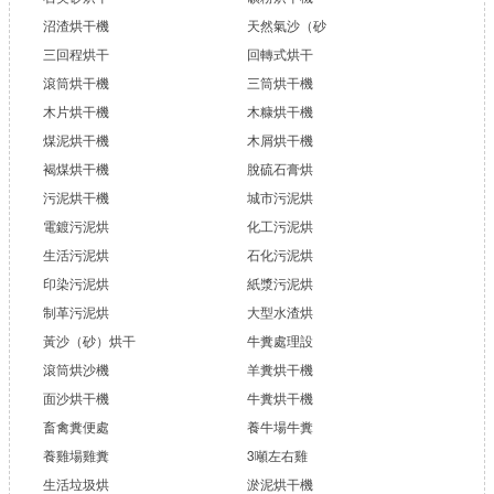
沼渣烘干機
天然氣沙（砂
三回程烘干
回轉式烘干
滾筒烘干機
三筒烘干機
木片烘干機
木糠烘干機
煤泥烘干機
木屑烘干機
褐煤烘干機
脫硫石膏烘
污泥烘干機
城市污泥烘
電鍍污泥烘
化工污泥烘
生活污泥烘
石化污泥烘
印染污泥烘
紙漿污泥烘
制革污泥烘
大型水渣烘
黃沙（砂）烘干
牛糞處理設
滾筒烘沙機
羊糞烘干機
面沙烘干機
牛糞烘干機
畜禽糞便處
養牛場牛糞
養雞場雞糞
3噸左右雞
生活垃圾烘
淤泥烘干機