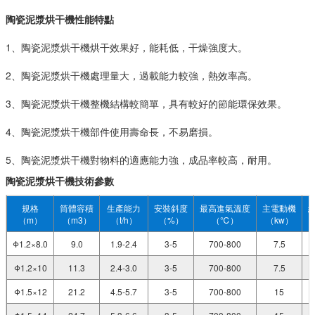
陶瓷泥漿烘干機
性能特點
1、陶瓷泥漿烘干機烘干效果好，能耗低，干燥強度大。
2、
陶瓷泥漿烘干機
處理量大，過載能力較強，熱效率高。
3、陶瓷泥漿烘干機整機結構較簡單，具有較好的節能環保效果。
4、陶瓷泥漿烘干機部件使用壽命長，不易磨損。
5、陶瓷泥漿烘干機對物料的適應能力強，成品率較高，耐用。
陶瓷泥漿烘干機
技術參數
規格
筒體容積
生產能力
安裝斜度
最高進氣溫度
主電動機
（m）
（m3）
（t/h）
（%）
（℃）
（kw）
Φ1.2×8.0
9.0
1.9-2.4
3-5
700-800
7.5
Φ1.2×10
11.3
2.4-3.0
3-5
700-800
7.5
Φ1.5×12
21.2
4.5-5.7
3-5
700-800
15