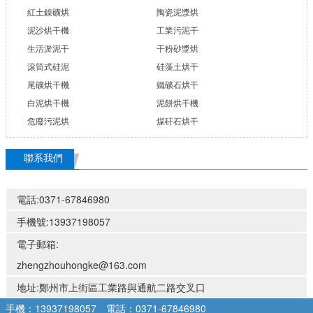
紅土鎳礦烘
陶瓷泥漿烘
泥沙烘干機
工業污泥干
生活淤泥干
干粉砂漿烘
滾筒式硅泥
硅藻土烘干
尾礦烘干機
鐵礦石烘干
白泥烘干機
泥餅烘干機
危廢污泥烘
煤矸石烘干
聯系我們
電話:0371-67846980
手機號:13937198057
電子郵箱:
zhengzhouhongke@163.com
地址:鄭州市上街區工業路與通航二路交叉口
手機：13937198057
電話：0371-67846980