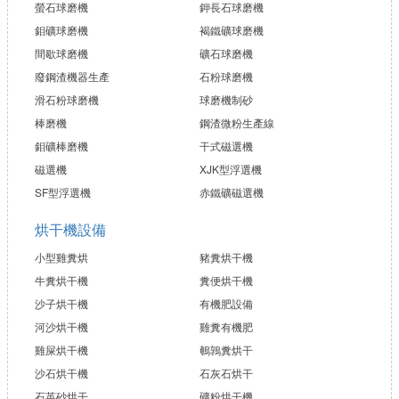
螢石球磨機
鉀長石球磨機
鉬礦球磨機
褐鐵礦球磨機
間歇球磨機
礦石球磨機
廢鋼渣機器生產
石粉球磨機
滑石粉球磨機
球磨機制砂
棒磨機
鋼渣微粉生產線
鉬礦棒磨機
干式磁選機
磁選機
XJK型浮選機
SF型浮選機
赤鐵礦磁選機
烘干機設備
小型雞糞烘
豬糞烘干機
牛糞烘干機
糞便烘干機
沙子烘干機
有機肥設備
河沙烘干機
雞糞有機肥
雞屎烘干機
鵪鶉糞烘干
沙石烘干機
石灰石烘干
石英砂烘干
礦粉烘干機