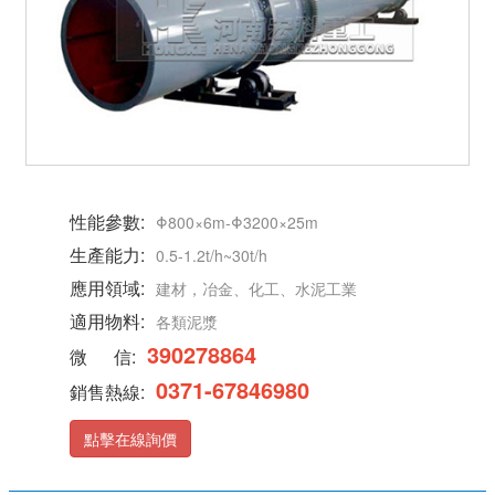
性能參數:
Φ800×6m-Φ3200×25m
生產能力:
0.5-1.2t/h~30t/h
應用領域:
建材，冶金、化工、水泥工業
適用物料:
各類泥漿
390278864
微 信:
0371-67846980
銷售熱線:
點擊在線詢價