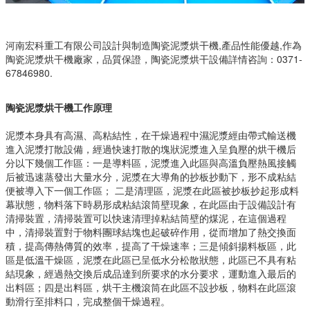
河南宏科重工有限公司設計與制造陶瓷泥漿烘干機,產品性能優越,作為
陶瓷泥漿烘干機廠家，品質保證，陶瓷泥漿烘干設備詳情咨詢：0371-
67846980.
陶瓷泥漿烘干機
工作原理
泥漿本身具有高濕、高粘結性，在干燥過程中濕泥漿經由帶式輸送機
進入泥漿打散設備，經過快速打散的塊狀泥漿進入呈負壓的烘干機后
分以下幾個工作區：一是導料區，泥漿進入此區與高溫負壓熱風接觸
后被迅速蒸發出大量水分，泥漿在大導角的抄板抄動下，形不成粘結
便被導入下一個工作區； 二是清理區，泥漿在此區被抄板抄起形成料
幕狀態，物料落下時易形成粘結滾筒壁現象，在此區由于設備設計有
清掃裝置，清掃裝置可以快速清理掉粘結筒壁的煤泥，在這個過程
中，清掃裝置對于物料團球結塊也起破碎作用，從而增加了熱交換面
積，提高傳熱傳質的效率，提高了干燥速率；三是傾斜揚料板區，此
區是低溫干燥區，泥漿在此區已呈低水分松散狀態，此區已不具有粘
結現象，經過熱交換后成品達到所要求的水分要求，運動進入最后的
出料區；四是出料區，烘干主機滾筒在此區不設抄板，物料在此區滾
動滑行至排料口，完成整個干燥過程。