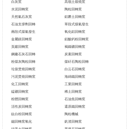
白灰窯
高嶺土煅燒窯
水泥回轉窯
陶粒回轉窯
天然氣石灰窯
鋁礬土回轉窯
石油支撐劑回轉
單段式煤氣發生
兩段式煤氣發生
氧化鋁回轉窯
金屬鎂回轉窯
鋁酸鈣粉回轉窯
頁巖回轉窯
褐鐵礦回轉窯
鋼廠石灰石回轉
炭素回轉窯
粉煤灰陶粒回轉
煤矸石陶粒回轉
垃圾焚燒回轉窯
白云石回轉窯
污泥焚燒回轉窯
海綿鐵回轉窯
化工回轉窯
工業回轉窯
錳礦回轉窯
稀土回轉窯
粉體回轉窯
石油焦回轉窯
活性炭回轉窯
還原鐵回轉窯
鈦白粉回轉窯
陶粒機械
錫回轉窯氧化
釩渣回轉窯
硅藻土回轉窯
黑滑石回轉窯