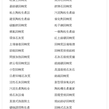
菱鎂礦回轉窯
鋰輝石回轉窯
粘土陶粒生產設
污泥陶粒生產線
建筑陶粒生產線
催化劑回轉窯
碳酸鋰回轉窯
粒子鋼回轉窯
燃氣回轉窯
一條陶粒生產線
環保石灰窯
紅土鎳礦回轉窯
土壤修復回轉窯
回轉窯設備報價
節能回轉窯
回轉窯焙燒鉬精
間接加熱回轉窯
石灰石煅燒窯爐
鋰云母回轉窯設
鏡鐵礦回轉窯
小型回轉窯
高溫煅燒石灰石
日產50噸石灰窯
鉻鐵回轉窯
活性石灰回轉窯
新型環保氧化鈣
污泥生產陶粒全
陶粒機生產廠家
燒石灰設備
固廢焚燒回轉窯
直接式熱脫附土
燒結鎂砂回轉窯
礦物調理劑生產
回轉式石灰窯