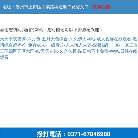
地址：鄭州市上街區工業路與通航二路交叉口
營業執照
感谢您访问我们的网站，您可能还对以下资源感兴趣：
天天干夜夜骑-六月色-五月天色综合-久久伊人网站-成人视屏在线观看-激
情综合婷婷-91免费成人-一级看片-人人玩人人弄-深夜福利一区-一区二区
三区四区五区六区-av天天在线-久久久极品-日韩不卡免费-www.日韩在线
观看
撥打電話：0371-67846980