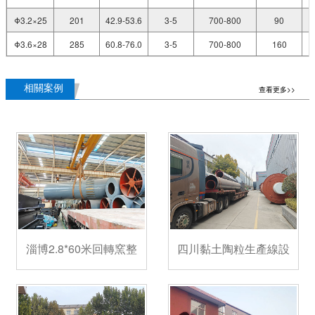
Φ3.2×25
201
42.9-53.6
3-5
700-800
90
Φ3.6×28
285
60.8-76.0
3-5
700-800
160
相關案例
查看更多>>
淄博2.8*60米回轉窯整
四川黏土陶粒生產線設