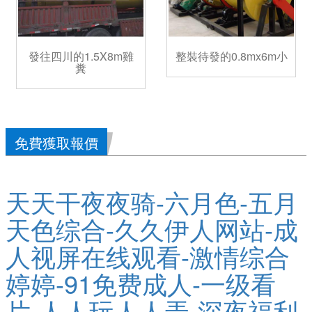
發往四川的1.5X8m雞
整裝待發的0.8mx6m小
糞
免費獲取報價