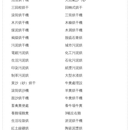
三回程烘干
回轉式烘干
滾筒烘干機
三筒烘干機
木片烘干機
木糠烘干機
煤泥烘干機
木屑烘干機
褐煤烘干機
脫硫石膏烘
污泥烘干機
城市污泥烘
電鍍污泥烘
化工污泥烘
生活污泥烘
石化污泥烘
印染污泥烘
紙漿污泥烘
制革污泥烘
大型水渣烘
黃沙（砂）烘干
牛糞處理設
滾筒烘沙機
羊糞烘干機
面沙烘干機
牛糞烘干機
畜禽糞便處
養牛場牛糞
養雞場雞糞
3噸左右雞
生活垃圾烘
淤泥烘干機
紅土鎳礦烘
陶瓷泥漿烘