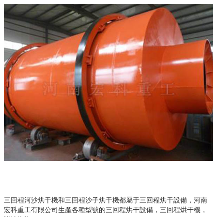
三回程河沙烘干機和三回程沙子烘干機都屬于三回程烘干設備，河南
宏科重工有限公司生產各種型號的三回程烘干設備，三回程烘干機，