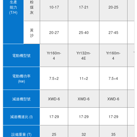
生產
粉
能力
煤
10-17
17-21
20-25
(T/H)
灰
黃
20-27
25-40
27-45
沙
Yr160m-
Yr132m-
Yr160m-
Y
電動機型號
4
4E
4
電動機功率
7.5×2
11×2
7.5×4
(kw)
減速機型號
XWD-6
XWD-6
XWD-6
減速機速比 (I)
17-29
17-29
17-29
設備重量 (T)
25
32
35