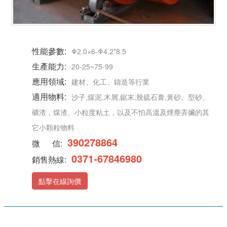
性能參數:
Φ2.0×6-Φ4.2*8.5
生產能力:
20-25~75-99
應用領域:
建材、化工、鑄造等行業
適用物料:
沙子,煤泥,木屑,鋸末,脫硫石膏,黃砂、型砂、
礦渣，煤渣、小粒度粘土，以及不怕高溫及煙塵弄臟的其
它小顆粒物料
390278864
微 信:
0371-67846980
銷售熱線:
點擊在線詢價