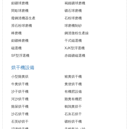
鉬礦球磨機
褐鐵礦球磨機
間歇球磨機
礦石球磨機
廢鋼渣機器生產
石粉球磨機
滑石粉球磨機
球磨機制砂
棒磨機
鋼渣微粉生產線
鉬礦棒磨機
干式磁選機
磁選機
XJK型浮選機
SF型浮選機
赤鐵礦磁選機
烘干機設備
小型雞糞烘
豬糞烘干機
牛糞烘干機
糞便烘干機
沙子烘干機
有機肥設備
河沙烘干機
雞糞有機肥
雞屎烘干機
鵪鶉糞烘干
沙石烘干機
石灰石烘干
石英砂烘干
礦粉烘干機
沼渣烘干機
天然氣沙（砂