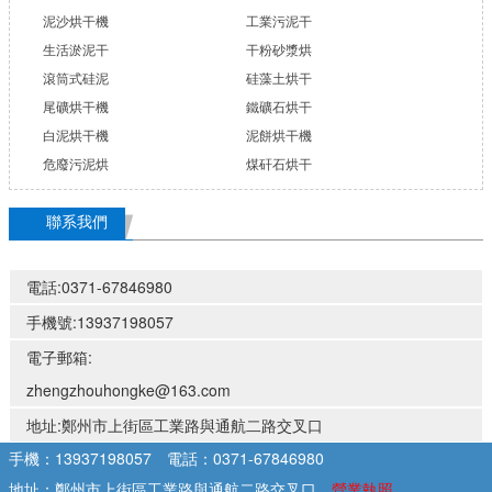
泥沙烘干機
工業污泥干
生活淤泥干
干粉砂漿烘
滾筒式硅泥
硅藻土烘干
尾礦烘干機
鐵礦石烘干
白泥烘干機
泥餅烘干機
危廢污泥烘
煤矸石烘干
聯系我們
電話:0371-67846980
手機號:13937198057
電子郵箱:
zhengzhouhongke@163.com
地址:鄭州市上街區工業路與通航二路交叉口
手機：13937198057
電話：0371-67846980
地址：鄭州市上街區工業路與通航二路交叉口
營業執照