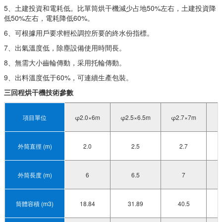
5、土建投資和電耗低。比單筒烘干機減少占地50%左右，土建投資降
低50%左右，電耗降低60%。
6、可根據用戶要求輕松調控所要的終水份指標。
7、出氣溫度低，除塵設備使用時間長。
8、無需大小齒輪傳動，采用托輪傳動。
9、出料溫度低于60%，可連續生產包裝。
三回程烘干機
技術參數
項目單位
φ2.0×6m
φ2.5×6.5m
φ2.7×7m
外筒直徑 (m)
2.0
2.5
2.7
外筒長度 (m)
6
6.5
7
筒體容積 (m3)
18.84
31.89
40.5