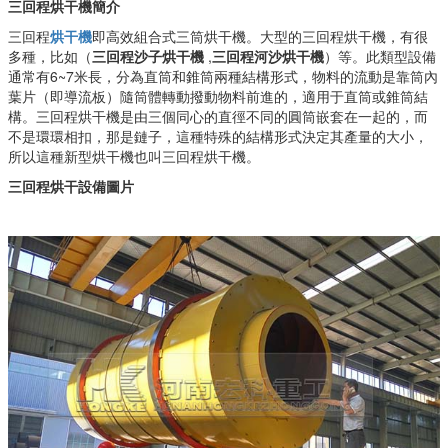
三回程烘干機簡介
三回程
烘干機
即高效組合式三筒烘干機。大型的三回程烘干機，有很
多種，比如（
三回程沙子烘干機
,
三回程河沙烘干機
）等。此類型設備
通常有6~7米長，分為直筒和錐筒兩種結構形式，物料的流動是靠筒內
葉片（即導流板）隨筒體轉動撥動物料前進的，適用于直筒或錐筒結
構。三回程烘干機是由三個同心的直徑不同的圓筒嵌套在一起的，而
不是環環相扣，那是鏈子，這種特殊的結構形式決定其產量的大小，
所以這種新型烘干機也叫三回程烘干機。
三回程烘干設備圖片