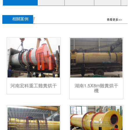
相關案例
查看更多>>
河南宏科重工雞糞烘干
湖南1.5X8m雞糞烘干
機