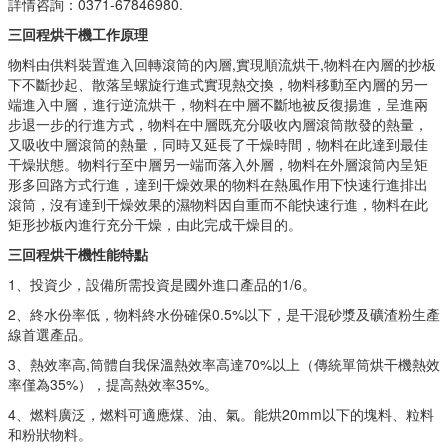
詳情咨詢：0371-67846980.
三回程烘干機工作原理
物料由供料裝置進入回轉滾筒的內層,實現順流烘干,物料在內層的抄板
下不斷抄起、散落呈螺旋行進式實現熱交換，物料移動至內層的另一
端進入中層，進行逆流烘干，物料在中層不斷地被反復揚進，呈進兩
步退一步的行進方式，物料在中層既充分吸收內層滾筒散發的熱量，
又吸收中層滾筒的熱量，同時又延長了干燥時間，物料在此達到最佳
干燥狀態。物料行至中層另一端而落入外層，物料在外層滾筒內呈矩
形多回路方式行進，達到干燥效果的物料在熱風作用下快速行進排出
滾筒，沒有達到干燥效果的濕物料因自重而不能快速行進，物料在此
矩形抄板內進行充分干燥，由此完成干燥目的。
三回程烘干機
性能特點
1、投資少，設備所需投資是國外進口產品的1/6。
2、終水份率低，物料終水份確保0.5%以下，是干混砂漿及礦渣粉生產
線首選產品。
3、熱效率高,筒體自我保溫熱效率高達70%以上（傳統單筒烘干機熱效
率僅為35%），提高熱效率35%。
4、燃料廣泛，燃料可適應煤、油、氣。能烘20mm以下的塊料、粒料
和粉狀物料。