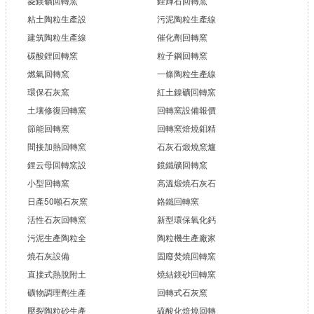
菱鎂礦回轉窯
鋰輝石回轉窯
粘土陶粒生產設
污泥陶粒生產線
建筑陶粒生產線
催化劑回轉窯
碳酸鋰回轉窯
粒子鋼回轉窯
燃氣回轉窯
一條陶粒生產線
環保石灰窯
紅土鎳礦回轉窯
土壤修復回轉窯
回轉窯設備報價
節能回轉窯
回轉窯焙燒鉬精
間接加熱回轉窯
石灰石煅燒窯爐
鋰云母回轉窯設
鏡鐵礦回轉窯
小型回轉窯
高溫煅燒石灰石
日產50噸石灰窯
鉻鐵回轉窯
活性石灰回轉窯
新型環保氧化鈣
污泥生產陶粒全
陶粒機生產廠家
燒石灰設備
固廢焚燒回轉窯
直接式熱脫附土
燒結鎂砂回轉窯
礦物調理劑生產
回轉式石灰窯
壓裂陶粒砂生產
硫酸化焙燒回轉