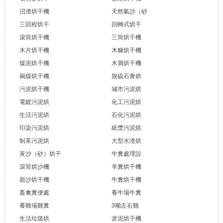
沼渣烘干機
天然氣沙（砂
三回程烘干
回轉式烘干
滾筒烘干機
三筒烘干機
木片烘干機
木糠烘干機
煤泥烘干機
木屑烘干機
褐煤烘干機
脫硫石膏烘
污泥烘干機
城市污泥烘
電鍍污泥烘
化工污泥烘
生活污泥烘
石化污泥烘
印染污泥烘
紙漿污泥烘
制革污泥烘
大型水渣烘
黃沙（砂）烘干
牛糞處理設
滾筒烘沙機
羊糞烘干機
面沙烘干機
牛糞烘干機
畜禽糞便處
養牛場牛糞
養雞場雞糞
3噸左右雞
生活垃圾烘
淤泥烘干機