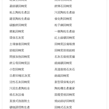
菱鎂礦回轉窯
鋰輝石回轉窯
粘土陶粒生產設
污泥陶粒生產線
建筑陶粒生產線
催化劑回轉窯
碳酸鋰回轉窯
粒子鋼回轉窯
燃氣回轉窯
一條陶粒生產線
環保石灰窯
紅土鎳礦回轉窯
土壤修復回轉窯
回轉窯設備報價
節能回轉窯
回轉窯焙燒鉬精
間接加熱回轉窯
石灰石煅燒窯爐
鋰云母回轉窯設
鏡鐵礦回轉窯
小型回轉窯
高溫煅燒石灰石
日產50噸石灰窯
鉻鐵回轉窯
活性石灰回轉窯
新型環保氧化鈣
污泥生產陶粒全
陶粒機生產廠家
燒石灰設備
固廢焚燒回轉窯
直接式熱脫附土
燒結鎂砂回轉窯
礦物調理劑生產
回轉式石灰窯