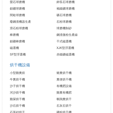
螢石球磨機
鉀長石球磨機
鉬礦球磨機
褐鐵礦球磨機
間歇球磨機
礦石球磨機
廢鋼渣機器生產
石粉球磨機
滑石粉球磨機
球磨機制砂
棒磨機
鋼渣微粉生產線
鉬礦棒磨機
干式磁選機
磁選機
XJK型浮選機
SF型浮選機
赤鐵礦磁選機
烘干機設備
小型雞糞烘
豬糞烘干機
牛糞烘干機
糞便烘干機
沙子烘干機
有機肥設備
河沙烘干機
雞糞有機肥
雞屎烘干機
鵪鶉糞烘干
沙石烘干機
石灰石烘干
石英砂烘干
礦粉烘干機