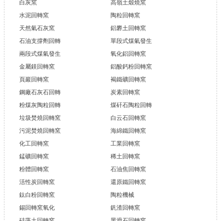
白灰窯
高嶺土煅燒窯
水泥回轉窯
陶粒回轉窯
天然氣石灰窯
鋁礬土回轉窯
石油支撐劑回轉
單段式煤氣發生
兩段式煤氣發生
氧化鋁回轉窯
金屬鎂回轉窯
鋁酸鈣粉回轉窯
頁巖回轉窯
褐鐵礦回轉窯
鋼廠石灰石回轉
炭素回轉窯
粉煤灰陶粒回轉
煤矸石陶粒回轉
垃圾焚燒回轉窯
白云石回轉窯
污泥焚燒回轉窯
海綿鐵回轉窯
化工回轉窯
工業回轉窯
錳礦回轉窯
稀土回轉窯
粉體回轉窯
石油焦回轉窯
活性炭回轉窯
還原鐵回轉窯
鈦白粉回轉窯
陶粒機械
錫回轉窯氧化
釩渣回轉窯
硅藻土回轉窯
黑滑石回轉窯