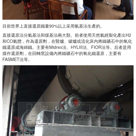
目前世界上直接還原鐵量90%以上采用氣基法生產的。
直接還原法分氣基法和煤基法兩大類。前者使用天然氣經裂化產出H2
和CO氣體，作為還原劑，在豎爐、罐爐或流化床內將鐵礦石中的氧化
鐵還原成海綿鐵。主要有Midrex法、HYLIII法、FIOR法等。后者是用
煤作還原劑，在回轉窯設備內將鐵礦石中的氧化鐵還原，主要有
FASMET法等。