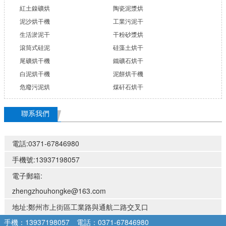
紅土鎳礦烘
陶瓷泥漿烘
泥沙烘干機
工業污泥干
生活淤泥干
干粉砂漿烘
滾筒式硅泥
硅藻土烘干
尾礦烘干機
鐵礦石烘干
白泥烘干機
泥餅烘干機
危廢污泥烘
煤矸石烘干
聯系我們
電話:0371-67846980
手機號:13937198057
電子郵箱:
zhengzhouhongke@163.com
地址:鄭州市上街區工業路與通航二路交叉口
手機：13937198057
電話：0371-67846980